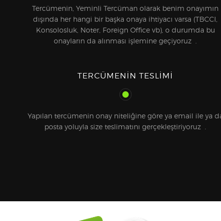
Tercümenin, Yeminli Tercüman olarak benim onayımın
dışında her hangi bir başka onaya ihtiyacı varsa (TBCCI,
Konsolosluk, Noter, Foreign Office vb), o durumda bu
onayların da alınması işlemine geçiyoruz .
TERCÜMENIN TESLIMI
Yapılan tercümenin onay niteliğine göre ya email ile ya d
posta yoluyla size teslimatını gerçekleştiriyoruz .