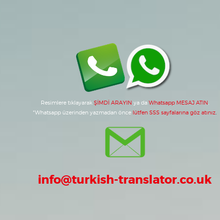
Resimlere tıklayarak
ŞİMDİ ARAYIN
ya da
Whatsapp MESAJ ATIN
.
*
Whatsapp üzerinden yazmadan önce
lütfen SSS sayfalarına göz atınız
.
info@turkish-translator.co.uk