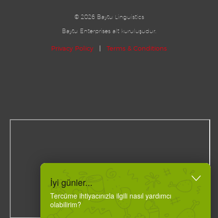
©
2026 Baytu Linguistics
Baytu Enterprises alt kuruluşudur.
Privacy Policy
|
Terms & Conditions
İyi günler...
Tercüme ihtiyacınızla ilgili nasıl yardımcı
olabilirim?