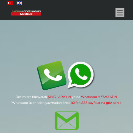
Resimlere tıklayarak
ŞİMDİ ARAYIN
ya da
Whatsapp MESAJ ATIN
.
*
Whatsapp üzerinden yazmadan önce
lütfen SSS sayfalarına göz atınız
.